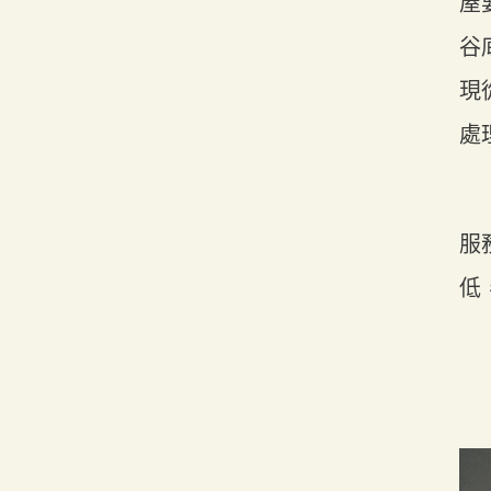
屋
谷
現
處
服
低