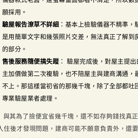
儀器款式老舊，連螢幕畫面都看不清楚，所以數
願採用。
驗屋報告潦草不詳細
：基本上檢驗儀器不精準，
是用簡單文字和幾張照片交差，無法真正了解到
的部分。
售後服務隨便搞失蹤
： 驗屋完成後，對屋主提
主加價做第二次複驗，也不陪屋主與建商溝通，
不上。那這樣當初省的那幾千塊，除了全部都吐
專業驗屋業者處理。
與其為了撿便宜省幾千塊，還不如存夠錢找真
入住後才發現問題，建商可能不願意負責外，還